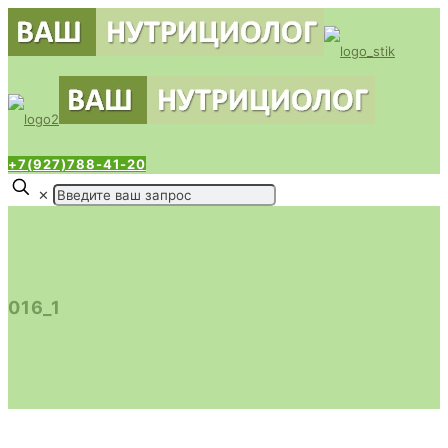
+7(927)788-41-20
✕
016_1