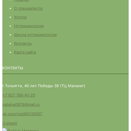
О специалисте
Услуги
Нутрициология
Школа нутрициологии
Контакты
Карта сайта
КОНТАКТЫ
г.Тольятти, 40 лет Победы 38 (ТЦ Малахит)
+7 927 788-41-20
natalya0876@mail.ru
vk.com/club80130007
O.pitanii